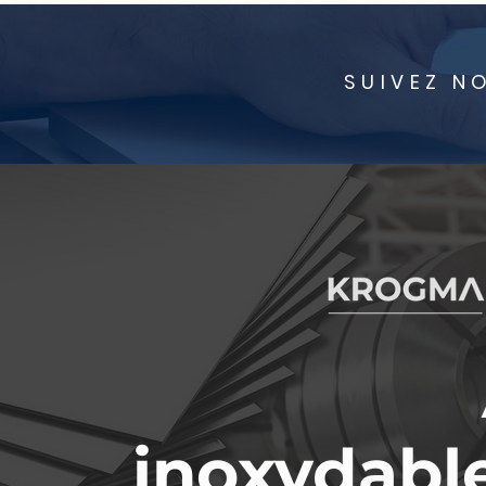
SUIVEZ N
inoxydabl