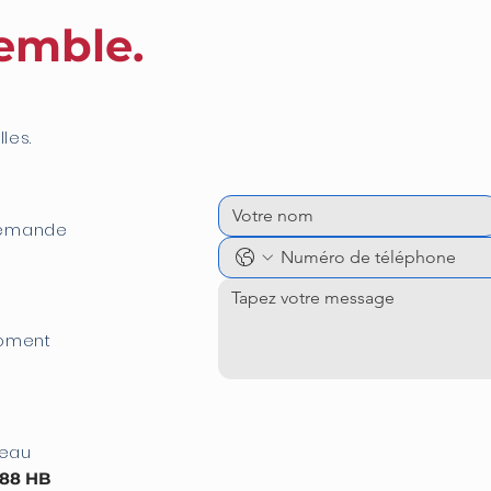
semble.
les.
demande
moment
reau
088 HB