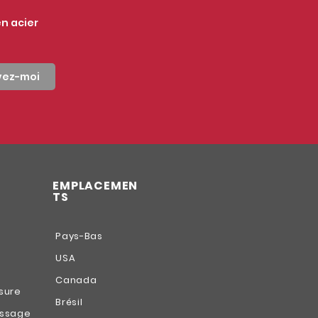
n acier 
ivez-moi
EMPLACEMEN
TS
Pays-Bas
USA
Canada
sure
Brésil
ossage