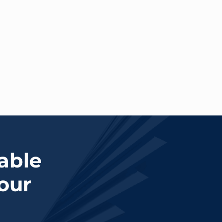
able
our