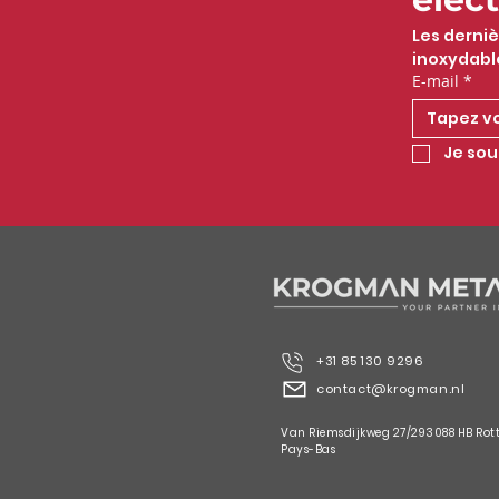
Les derniè
inoxydabl
E-mail
*
Je sou
+31 85 130 9296
contact@krogman.nl
Van Riemsdijkweg 27/293088 HB Rot
Pays-Bas