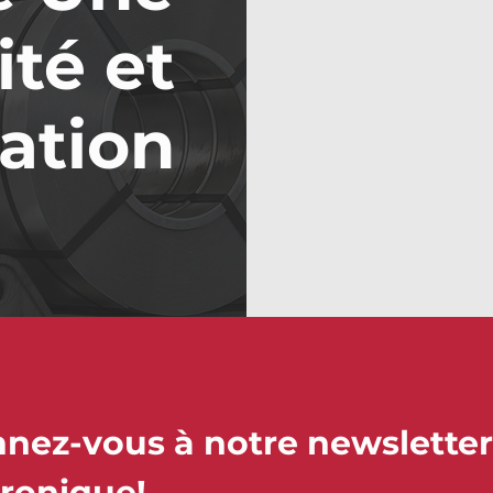
ité et
ation
nez-vous à notre newsletter 
tronique!