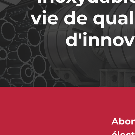
vie de qual
d'innov
Abon
élec