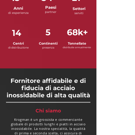
Paesi
Anni
Settori
partner
di esperienza
serviti
5
68k+
14
Centri
Continenti
Tonnellate
di distribuzione
presenza
distribuite annualmente
Fornitore affidabile e di
fiducia di acciaio
inossidabile di alta qualità
Chi siamo
Krogman è un grossista e commerciante
globale di prodotti lunghi e piatti in acciaio
inossidabile. La nostra specialità, la qualità
di prima e seconda scelta, ci assicura di