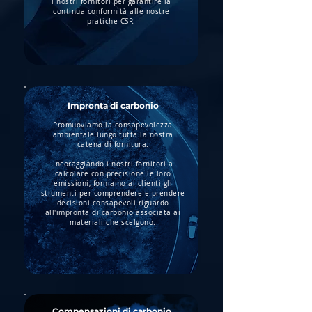
i nostri fornitori per garantire la
continua conformità alle nostre
pratiche CSR.
Impronta di carbonio
Promuoviamo la consapevolezza
ambientale lungo tutta la nostra
catena di fornitura.
Incoraggiando i nostri fornitori a
calcolare con precisione le loro
emissioni, forniamo ai clienti gli
strumenti per comprendere e prendere
decisioni consapevoli riguardo
all'impronta di carbonio associata ai
materiali che scelgono.
Compensazioni di carbonio