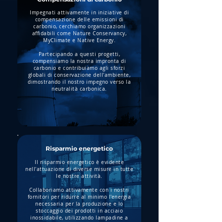
Impegnati attivamente in iniziative di
compensazione delle emissioni di
carbonio, cerchiamo organizzazioni
affidabili come Nature Conservancy,
MyClimate e Native Energy.
Partecipando a questi progetti,
compensiamo la nostra impronta di
carbonio e contribuiamo agli sforzi
globali di conservazione dell'ambiente,
dimostrando il nostro impegno verso la
neutralità carbonica.
Risparmio energetico
Il risparmio energetico è evidente
nell'attuazione di diverse misure in tutte
le nostre attività.
Collaboriamo attivamente con i nostri
fornitori per ridurre al minimo l'energia
necessaria per la produzione e lo
stoccaggio dei prodotti in acciaio
inossidabile, utilizzando lampadine a