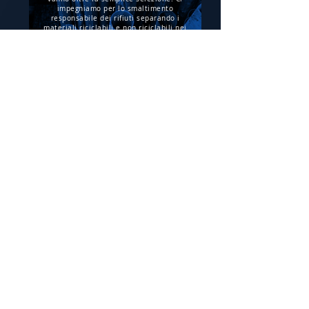
impegniamo per lo smaltimento
responsabile dei rifiuti separando i
materiali riciclabili e non riciclabili nei
nostri magazzini e uffici.
I rifiuti tossici non gestiti dai nostri
fornitori vengono meticolosamente raccolti
e affidati ad aziende specializzate per un
trattamento sicuro e rispettoso
dell'ambiente.
27 giu 2025