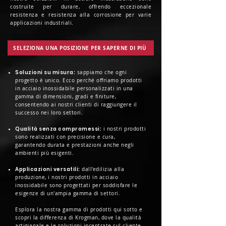
costruite per durare, offrendo eccezionale
resistenza e resistenza alla corrosione per varie
applicazioni industriali.
SELEZIONA UNA POSIZIONE PER SAPERNE DI PIÙ
Soluzioni su misura:
sappiamo che ogni
progetto è unico. Ecco perché offriamo prodotti
in acciaio inossidabile personalizzati in una
gamma di dimensioni, gradi e finiture,
consentendo ai nostri clienti di raggiungere il
successo nei loro settori.
Qualità senza compromessi:
i nostri prodotti
sono realizzati con precisione e cura,
garantendo durata e prestazioni anche negli
ambienti più esigenti.
Applicazioni versatili:
dall'edilizia alla
produzione, i nostri prodotti in acciaio
inossidabile sono progettati per soddisfare le
esigenze di un'ampia gamma di settori.
Esplora la nostra gamma di prodotti qui sotto e
scopri la differenza di Krogman, dove la qualità
artigianale e le soluzioni incentrate sul cliente