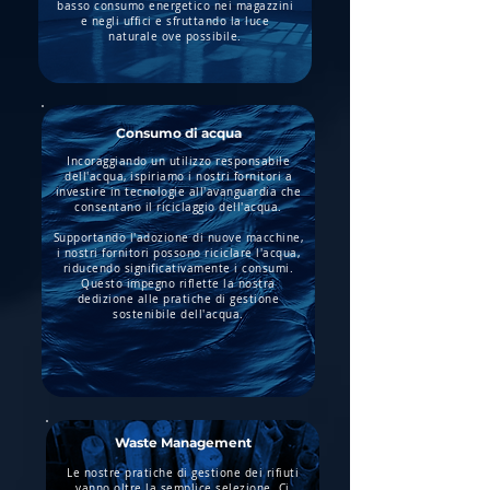
basso consumo energetico nei magazzini
e negli uffici e sfruttando la luce
naturale ove possibile.
Consumo di acqua
Incoraggiando un utilizzo responsabile
dell'acqua, ispiriamo i nostri fornitori a
investire in tecnologie all'avanguardia che
consentano il riciclaggio dell'acqua.
Supportando l'adozione di nuove macchine,
i nostri fornitori possono riciclare l'acqua,
riducendo significativamente i consumi.
Questo impegno riflette la nostra
dedizione alle pratiche di gestione
sostenibile dell'acqua.
Waste Management
Le nostre pratiche di gestione dei rifiuti
vanno oltre la semplice selezione. Ci