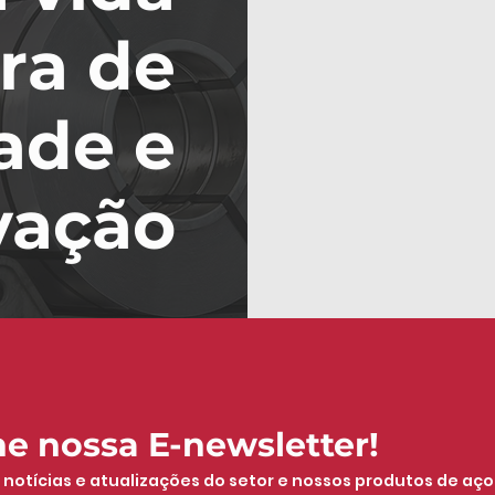
ira de
ade e
vação
ne nossa E-newsletter!
 notícias e atualizações do setor e nossos produtos de aço 