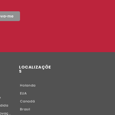
reva-me
LOCALIZAÇÕE
S
Holanda
EUA
o
Canadá
dida
Brasil
Polimento e escovação