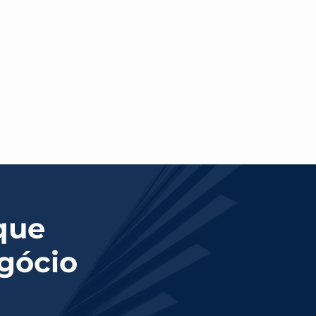
que
egócio