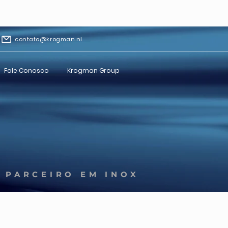
contato@krogman.nl
Fale Conosco
Krogman Group
 PARCEIRO EM INOX