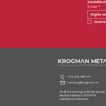
inoxidável
E-mail
*
Quero 
+212 522 481 724
contato@krogman.nl
62 BD d'Anfa ângulo BD Mly Youssef
Res Bab Abdelaziz ETG5 N°51
Casablanca, Marrocos