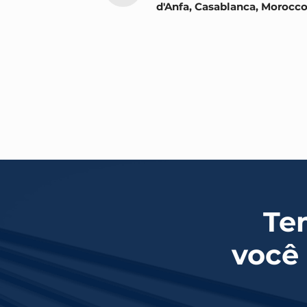
d'Anfa, Casablanca, Morocc
Te
você 