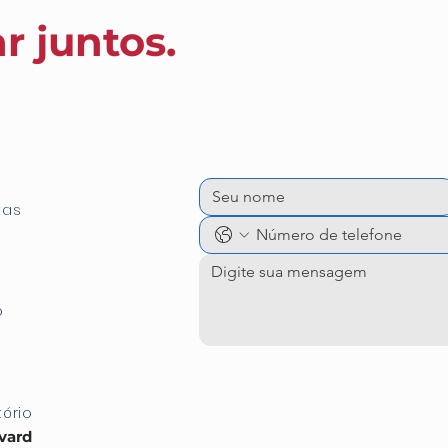
r juntos.
tas
o
tório
vard