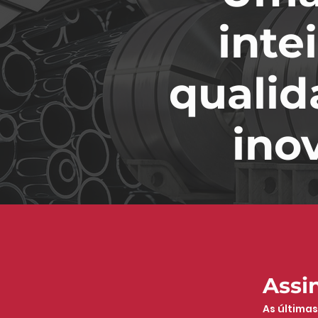
inte
qualid
ino
Assi
As últimas