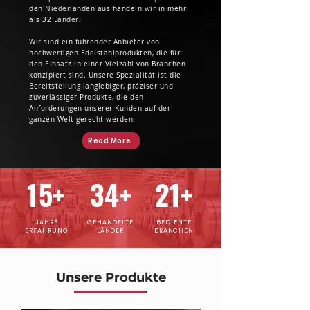
den Niederlanden aus handeln wir in mehr
als 32 Länder.
Wir sind ein führender Anbieter von
hochwertigen Edelstahlprodukten, die für
den Einsatz in einer Vielzahl von Branchen
konzipiert sind. Unsere Spezialität ist die
Bereitstellung langlebiger, präziser und
zuverlässiger Produkte, die den
Anforderungen unserer Kunden auf der
ganzen Welt gerecht werden.
Read More
15+
34+
21+
JAHRE
GEHANDELTE
BEDIENTE
ERFAHRUNG
LÄNDER
BRANCHEN
Unsere Produkte