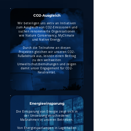
CO2-Ausgleich
Wir beteiligen uns aktiv an Initiativen
zum Ausgleich von CO2-Emissionen und
suchen renommierte Organisationen
wie Nature Conservancy, MyClimate
und Native Energy.
Durch die Teilnahme an diesen
Projekten gleichen wir unseren CO2-
Fußabdruck aus, leisten einen Beitrag
zu den weltweiten
Umweltschutzbemühungen und zeigen
damit unser Engagement für CO2-
Neutralität.
Energieeinsparung
Die Einsparung von Energie zeigt sich in
der Umsetzung verschiedener
Maßnahmen in unseren Betrieben.
Von Energiesparlampen in Lagerhallen