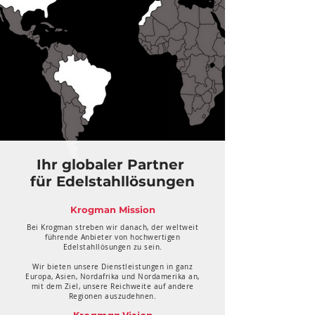
Ihr globaler Partner
für Edelstahllösungen
Krogman Mission
Bei Krogman streben wir danach, der weltweit
führende Anbieter von hochwertigen
Edelstahllösungen zu sein.
Wir bieten unsere Dienstleistungen in ganz
Europa, Asien, Nordafrika und Nordamerika an,
mit dem Ziel, unsere Reichweite auf andere
Regionen auszudehnen.