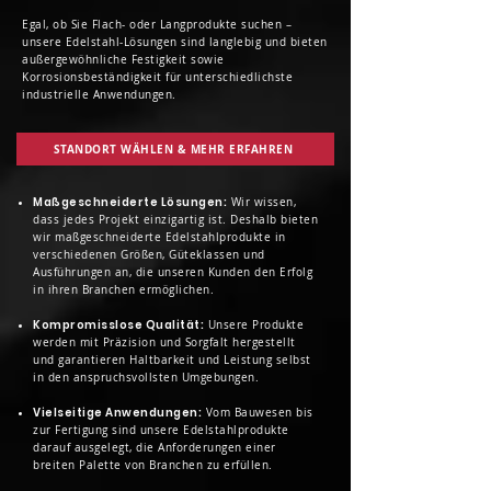
Egal, ob Sie Flach- oder Langprodukte suchen –
unsere Edelstahl-Lösungen sind langlebig und bieten
außergewöhnliche Festigkeit sowie
Korrosionsbeständigkeit für unterschiedlichste
industrielle Anwendungen.
STANDORT WÄHLEN & MEHR ERFAHREN
Maßgeschneiderte Lösungen:
Wir wissen,
dass jedes Projekt einzigartig ist. Deshalb bieten
wir maßgeschneiderte Edelstahlprodukte in
verschiedenen Größen, Güteklassen und
Ausführungen an, die unseren Kunden den Erfolg
in ihren Branchen ermöglichen.
Kompromisslose Qualität:
Unsere Produkte
werden mit Präzision und Sorgfalt hergestellt
und garantieren Haltbarkeit und Leistung selbst
in den anspruchsvollsten Umgebungen.
Vielseitige Anwendungen:
Vom Bauwesen bis
zur Fertigung sind unsere Edelstahlprodukte
darauf ausgelegt, die Anforderungen einer
breiten Palette von Branchen zu erfüllen.