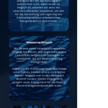
und Büros bis hin zur Nutzung von
natürlichem Licht, wann immer es
möglich ist, arbeiten wir aktiv mit
unseren Lieferanten zusammen, um den
für die Herstellung und Lagerung von
Edelstahlprodukten erforderlichen
Energiebedarf zu minimieren.
Wasserverbrauch
Wir fördern einen verantwortungsvollen
Umgang mit Wasser und inspirieren unsere
Lieferanten, in Spitzentechnologien zu
investieren, die ein Wasserrecycling
ermöglichen.
Indem sie die Einführung neuer Maschinen
unterstützen, können unsere Lieferanten
Wasser recyceln und so den Verbrauch
deutlich senken. Dieses Engagement
spiegelt unser Engagement für nachhaltige
Wassermanagementpraktiken wider.