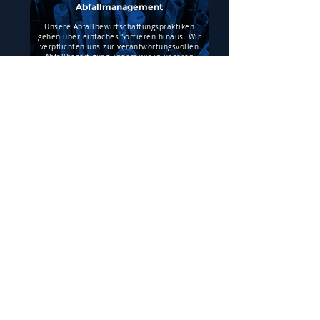
Abfallmanagement
Unsere Abfallbewirtschaftungspraktiken
gehen über einfaches Sortieren hinaus. Wir
verpflichten uns zur verantwortungsvollen
Abfallbeseitigung, indem wir in unseren
Lagern und Büros recycelbare und nicht
recycelbare Materialien trennen.
Giftige Abfälle, die nicht von unseren
Lieferanten entsorgt werden, werden
sorgfältig gesammelt und spezialisierten
Unternehmen zur sicheren und
umweltfreundlichen Behandlung
übergeben.
27. Juni 2025