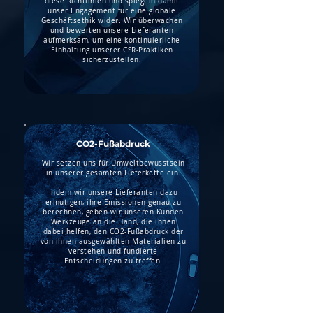
diese Richtlinien und spiegeln damit
unser Engagement für eine globale
Geschäftsethik wider. Wir überwachen
und bewerten unsere Lieferanten
aufmerksam, um eine kontinuierliche
Einhaltung unserer CSR-Praktiken
sicherzustellen.
CO2-Fußabdruck
Wir setzen uns für Umweltbewusstsein
in unserer gesamten Lieferkette ein.
Indem wir unsere Lieferanten dazu
ermutigen, ihre Emissionen genau zu
berechnen, geben wir unseren Kunden
Werkzeuge an die Hand, die ihnen
dabei helfen, den CO2-Fußabdruck der
von ihnen ausgewählten Materialien zu
verstehen und fundierte
Entscheidungen zu treffen.