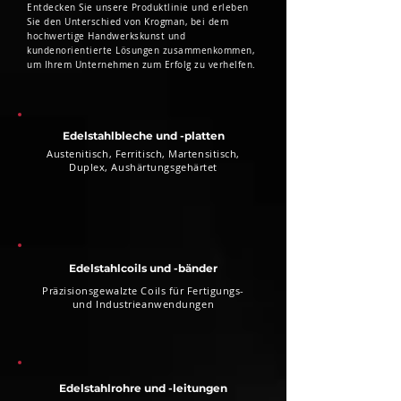
Entdecken Sie unsere Produktlinie und erleben
Sie den Unterschied von Krogman, bei dem
hochwertige Handwerkskunst und
kundenorientierte Lösungen zusammenkommen,
um Ihrem Unternehmen zum Erfolg zu verhelfen.
Edelstahlbleche und -platten
Austenitisch, Ferritisch, Martensitisch,
Duplex, Aushärtungsgehärtet
Edelstahlcoils und -bänder
Präzisionsgewalzte Coils für Fertigungs-
und Industrieanwendungen
Edelstahlrohre und -leitungen