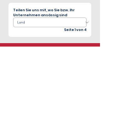
Teilen Sie uns mit, wo Sie bzw. Ihr 
Unternehmen ansässig sind
Seite 1 von 4
Abonnieren Sie unseren E-
Newsletter!
Die aktuellsten Branchennachrichten und 
Updates zu unseren Edelstahlprodukten.
E-Mail
*
Registrieren
Ich möchte Ihre Mailingliste 
abonnieren.
*