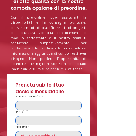
di alta qualità con la nostra
comoda opzione di preordine.
Con il pre-ordine, puoi assicurarti la
disponibilità e la consegna puntuale,
consentendoti di pianificare i tuoi progetti
con sicurezza. Compila semplicemente il
modulo sottostante e il nostro team ti
contatterà tempestivamente per
confermare il tuo ordine e fornirti qualsiasi
informazione aggiuntiva di cui potresti aver
bisogno. Non perdere l'opportunità di
accedere alle migliori soluzioni in acciaio
inossidabile su misura per le tue esigenze!
Prenota subito il tuo 
acciaio inossidabile
Nome di battesimo
E-mail
*
Prodotto
*