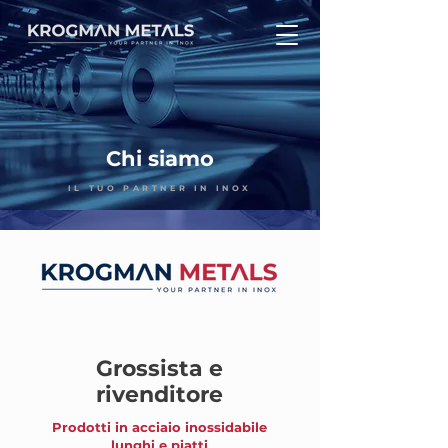
Chi siamo
IL TUO PARTNER IN INOX
Grossista e
rivenditore
Prodotti in acciaio inossidabile
lunghi e piatti