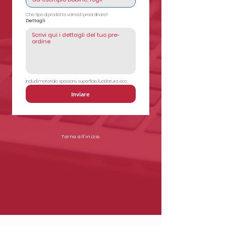
Che tipo di prodotto vorresti preordinare?
Dettagli
Includi materiale, spessore, superficie, lucidatura, ecc.
Inviare
Torna all'inizio