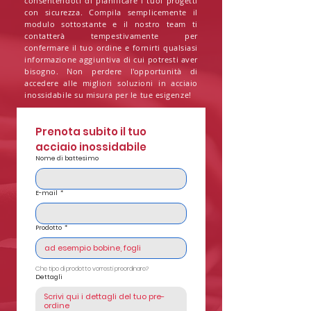
consentendoti di pianificare i tuoi progetti
con sicurezza. Compila semplicemente il
modulo sottostante e il nostro team ti
contatterà tempestivamente per
confermare il tuo ordine e fornirti qualsiasi
informazione aggiuntiva di cui potresti aver
bisogno. Non perdere l'opportunità di
accedere alle migliori soluzioni in acciaio
inossidabile su misura per le tue esigenze!
Prenota subito il tuo 
acciaio inossidabile
Nome di battesimo
E-mail
*
Prodotto
*
Che tipo di prodotto vorresti preordinare?
Dettagli