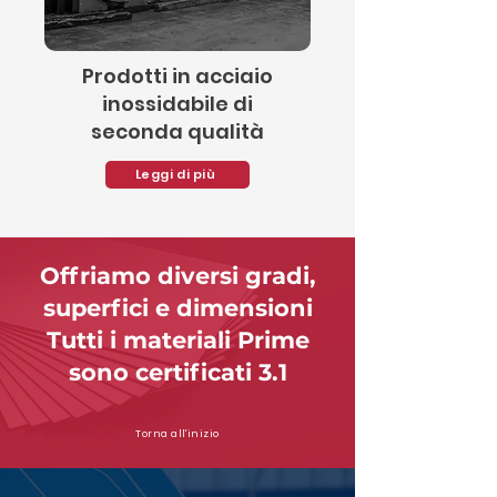
Prodotti in acciaio
inossidabile di
seconda qualità
Leggi di più
Offriamo diversi gradi,
superfici e dimensioni
Tutti i materiali Prime
sono certificati 3.1
Torna all'inizio