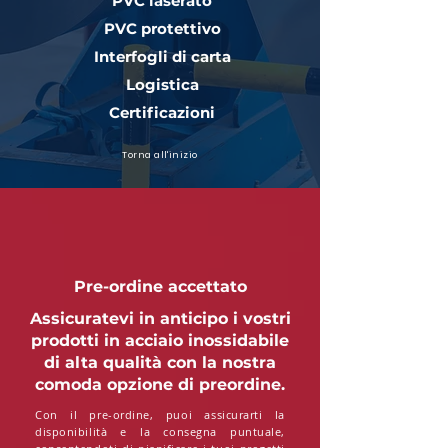
PVC laserato
PVC protettivo
Interfogli di carta
Logistica
Certificazioni
Torna all'inizio
Pre-ordine accettato
Assicuratevi in anticipo i vostri
prodotti in acciaio inossidabile
di alta qualità con la nostra
comoda opzione di preordine.
Con il pre-ordine, puoi assicurarti la
disponibilità e la consegna puntuale,