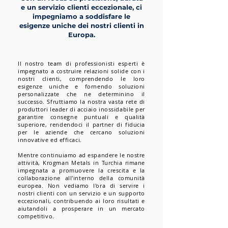
e un servizio clienti eccezionale, ci
impegniamo a soddisfare le
esigenze uniche dei nostri clienti in
Europa.
Il nostro team di professionisti esperti è
impegnato a costruire relazioni solide con i
nostri clienti, comprendendo le loro
esigenze uniche e fornendo soluzioni
personalizzate che ne determinino il
successo. Sfruttiamo la nostra vasta rete di
produttori leader di acciaio inossidabile per
garantire consegne puntuali e qualità
superiore, rendendoci il partner di fiducia
per le aziende che cercano soluzioni
innovative ed efficaci.
Mentre continuiamo ad espandere le nostre
attività, Krogman Metals in Turchia rimane
impegnata a promuovere la crescita e la
collaborazione all'interno della comunità
europea. Non vediamo l'ora di servire i
nostri clienti con un servizio e un supporto
eccezionali, contribuendo ai loro risultati e
aiutandoli a prosperare in un mercato
competitivo.