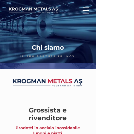
Chi siamo
IL TUO PARTNER IN INOX
Grossista e
rivenditore
Prodotti in acciaio inossidabile
lunghi e piatti