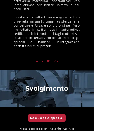
attraverso macchinari specializzati con
lame affilate per strisce uniformi e dai
bordi lisci.
I materiali risultanti mantengono le loro
proprietà originali, come resistenza alla
corrosione e forza, e sono pronti per l'uso
immediato in settori quali l'automotive,
l'edilizia e l'elettronica. Il taglio ottimizza
l'uso del materiale, riduce al minimo gli
sprechi e fornisce un'integrazione
perfetta nei tuoi progetti.
Torna all'inizio
Svolgimento
Request a quote
Preparazione semplificata dei fogli che