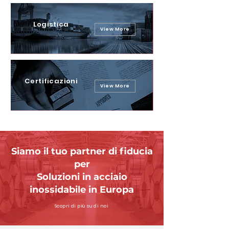
Logistica
View More
Certificazioni
View More
Siamo il tuo partner di fiducia
per
Soluzioni in acciaio
inossidabile in Europa
Scopri di più su di noi