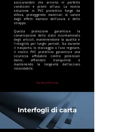
assicurandoti che arrivino in perfette
condizioni e pronti all'uso. La nostra
soluzione in PVC protettivo funge da
difesa, proteggendo materiali di valore
dagli effetti dannosi dell'usura e dello
strappo.
Questa protezione garantisce la
conservazione dello stato incontaminato
degli articoli, mantenendone la qualità e
l'integrità per lunghi periodi. Sia durante
il trasporto, lo stoccaggio o l'uso regolare,
il nostro PVC protettivo garantisce una
sicurezza affidabile contro potenziali
danni, offrendoti tranquillità e
mantenendo la longevità dell'acciaio
inossidabile.
Torna all'inizio
Interfogli di carta