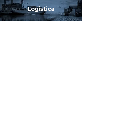
Logistica
Request a quote
Alleato affidabile e sicuro per tutte le tue
operazioni
Prezzi competitivi non significano nulla
senza consegne puntuali, ed è qui che
eccelle il nostro team logistico. Forniamo
servizi logistici personalizzati ed efficienti
che supportano le tue operazioni Just-in-
Time (JIT), assicurando una produzione
senza intoppi e senza ritardi.
Collaborando con noi, puoi ridurre
l'inventario, tagliare i costi e migliorare
l'agilità operativa, affidandoti alla
precisione e alle consegne puntuali per
mantenere il tuo processo di produzione
senza intoppi.