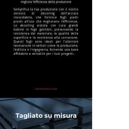
migliora l'efficienza della produzione
Semplifica la tua produzione con il nostro
servizio di decoiling dell'acciaio
inossidabile, che fornisce fogli piatti
pronti all'uso che migliorano l'efficienza.
Lo decoiling srotola con cura grandi
bobine in fogli gestibili, preservando la
resistenza del materiale, la qualità della
superficie e la resistenza alla corrosione.
Questi fogli sono ideali per l'ulteriore
lavorazione in settori come la produzione,
l'edilizia e l'ingegneria, fornendo una base
affidabile e versatile per i tuoi progetti.
Torna all'inizio
Tagliato su misura