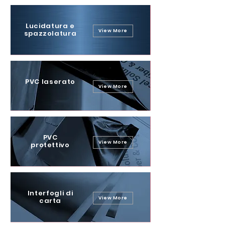
Lucidatura e
View More
spazzolatura
PVC laserato
View More
PVC
View More
protettivo
Interfogli di
View More
carta