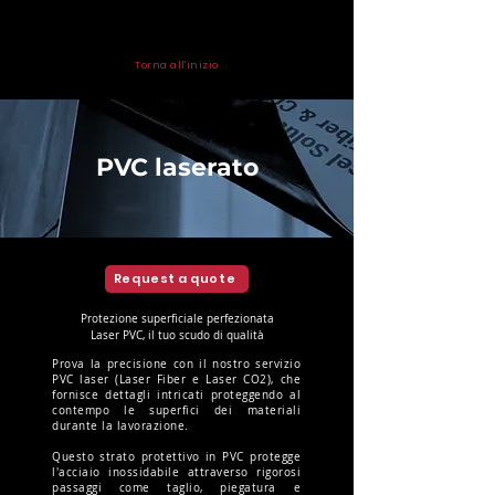
Torna all'inizio
PVC laserato
Request a quote
Protezione superficiale perfezionata
Laser PVC, il tuo scudo di qualità
Prova la precisione con il nostro servizio
PVC laser (Laser Fiber e Laser CO2), che
fornisce dettagli intricati proteggendo al
contempo le superfici dei materiali
durante la lavorazione.
Questo strato protettivo in PVC protegge
l'acciaio inossidabile attraverso rigorosi
passaggi come taglio, piegatura e