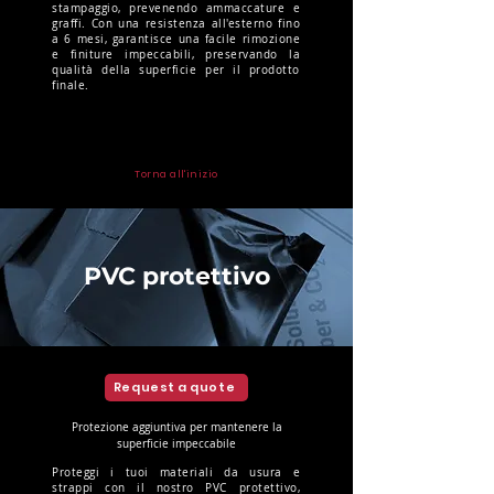
stampaggio, prevenendo ammaccature e
graffi. Con una resistenza all'esterno fino
a 6 mesi, garantisce una facile rimozione
e finiture impeccabili, preservando la
qualità della superficie per il prodotto
finale.
Torna all'inizio
PVC protettivo
Request a quote
Protezione aggiuntiva per mantenere la
superficie impeccabile
Proteggi i tuoi materiali da usura e
strappi con il nostro PVC protettivo,