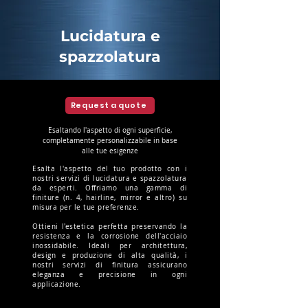
Lucidatura e
spazzolatura
Request a quote
Esaltando l'aspetto di ogni superficie,
completamente personalizzabile in base
alle tue esigenze
Esalta l'aspetto del tuo prodotto con i
nostri servizi di lucidatura e spazzolatura
da esperti. Offriamo una gamma di
finiture (n. 4, hairline, mirror e altro) su
misura per le tue preferenze.
Ottieni l'estetica perfetta preservando la
resistenza e la corrosione dell'acciaio
inossidabile. Ideali per architettura,
design e produzione di alta qualità, i
nostri servizi di finitura assicurano
eleganza e precisione in ogni
applicazione.