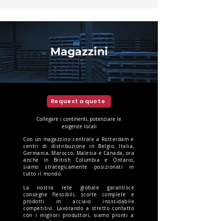
Magazzini
Request a quote
Collegare i continenti, potenziare le
esigenze locali
Con un magazzino centrale a Rotterdam e
centri di distribuzione in Belgio, Italia,
Germania, Marocco, Malesia e Canada, ora
anche in British Columbia e Ontario,
siamo strategicamente posizionati in
tutto il mondo.
La nostra rete globale garantisce
consegne flessibili, scorte complete e
prodotti in acciaio inossidabile
competitivi. Lavorando a stretto contatto
con i migliori produttori, siamo pronti a