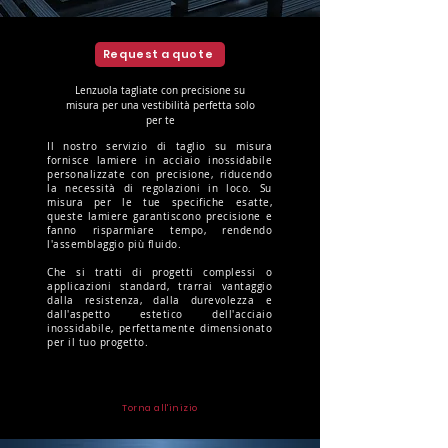
Request a quote
Lenzuola tagliate con precisione su
misura per una vestibilità perfetta solo
per te
Il nostro servizio di taglio su misura
fornisce lamiere in acciaio inossidabile
personalizzate con precisione, riducendo
la necessità di regolazioni in loco. Su
misura per le tue specifiche esatte,
queste lamiere garantiscono precisione e
fanno risparmiare tempo, rendendo
l'assemblaggio più fluido.
Che si tratti di progetti complessi o
applicazioni standard, trarrai vantaggio
dalla resistenza, dalla durevolezza e
dall'aspetto estetico dell'acciaio
inossidabile, perfettamente dimensionato
per il tuo progetto.
Torna all'inizio