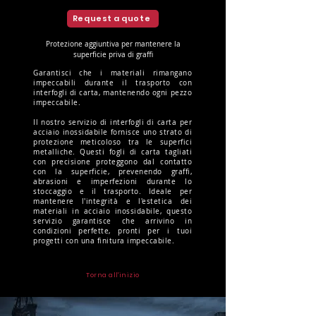
Request a quote
Protezione aggiuntiva per mantenere la
superficie priva di graffi
Garantisci che i materiali rimangano
impeccabili durante il trasporto con
interfogli di carta, mantenendo ogni pezzo
impeccabile.
Il nostro servizio di interfogli di carta per
acciaio inossidabile fornisce uno strato di
protezione meticoloso tra le superfici
metalliche. Questi fogli di carta tagliati
con precisione proteggono dal contatto
con la superficie, prevenendo graffi,
abrasioni e imperfezioni durante lo
stoccaggio e il trasporto. Ideale per
mantenere l'integrità e l'estetica dei
materiali in acciaio inossidabile, questo
servizio garantisce che arrivino in
condizioni perfette, pronti per i tuoi
progetti con una finitura impeccabile.
Torna all'inizio