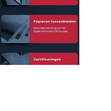
Papieren tussenbladen
Extra bescherming om het
oppervlak krasvrij te houden
Certificeringen
Certificeren van excellentie
Bewijs van hoogwaardige
materialen
Wij hebben het roestvrij
staal dat u nodig heeft