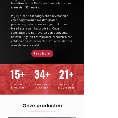
hoofdkantoor in Nederland handelen we in
meer dan 32 landen.
Wij zijn een toonaangevende leverancier
van hoogwaardige roestvrijstalen
producten, ontworpen voor gebruik in een
breed scala aan industrieën. Onze
specialiteit is het leveren van duurzame,
nauwkeurige en betrouwbare producten die
voldoen aan de behoeften van onze klanten
over de hele wereld.
Read More
15+
34+
21+
JAREN
VERHANDELD
BEDIENDE
ERVARING
E LANDEN
INDUSTRIEËN
Onze producten