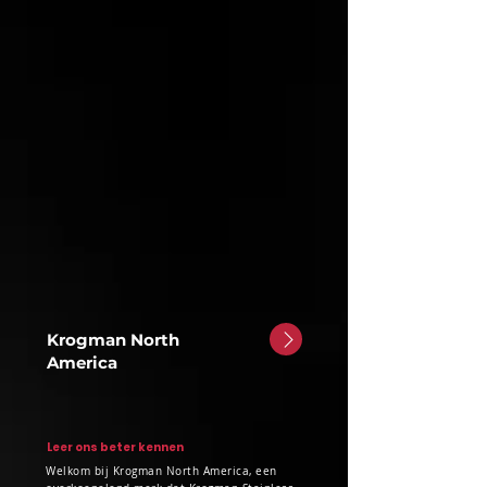
Krogman North
America
Leer ons beter kennen
Welkom bij Krogman North America, een