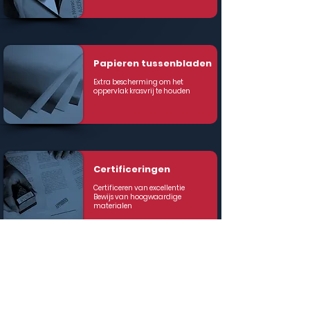
Papieren tussenbladen
Extra bescherming om het
oppervlak krasvrij te houden
Certificeringen
Certificeren van excellentie
Bewijs van hoogwaardige
materialen
Wij hebben het roestvrij
staal dat u nodig heeft