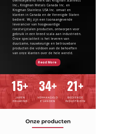
overkoepelend merk dat Krogman Stainless
Inc., Krogman Metals Canada Inc. en
Krogman Stainless USA Inc. omvat en
klanten in Canada en de Verenigde Staten
bedient. Wij zijn een toonaangevende
leverancier van hoogwaardige
roestvrijstalen producten, ontworpen voor
gebruik in een breed scala aan industrieën.
Onze specialiteit is het leveren van
duurzame, nauwkeurige en betrouwbare
producten die voldoen aan de behoeften
van onze klanten over de hele wereld.
Read More
15+
34+
21+
JAREN
VERHANDELD
BEDIENDE
ERVARING
E LANDEN
INDUSTRIEËN
Onze producten