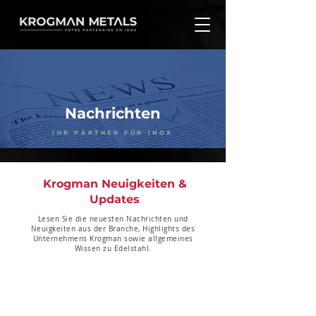
Nachrichten
IHR PARTNER FÜR INOX
Krogman Neuigkeiten &
Updates
Lesen Sie die neuesten Nachrichten und
Neuigkeiten aus der Branche, Highlights des
Unternehmens Krogman sowie allgemeines
Wissen zu Edelstahl.