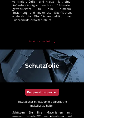
verhindert Dellen und Kratzer. Mit einer
Außenbeständigkeit von bis zu 6 Monaten
gewährleistet sie eine einfache
Entfernung und makellose Oberflächen,
wodurch die Oberflächenqualität Ihres
Endprodukts erhalten bleibt.
Zurück zum Anfang
Schutzfolie
Request a quote
Zusätzlicher Schutz, um die Oberfläche
makellos zu halten
Schützen Sie Ihre Materialien mit
unserem Schutz-PVC vor Abnutzung und