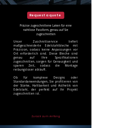
Request a quote
Präzise zugeschnittene Laken für eine
nahtlose Passform, genau auf Sie
zugeschnitten
Unser Zuschnittservice liefert
maßgeschneiderte Edelstahlbleche mit
Präzision, sodass keine Anpassungen vor
Ort erforderlich sind. Diese Bleche sind
genau auf Ihre Spezifikationen
zugeschnitten, sorgen für Genauigkeit und
sparen Zeit, sodass die Montage
reibungsloser abläuft.
Ob für komplexe Designs oder
Standardanwendungen, Sie profitieren von
der Stärke, Haltbarkeit und Ästhetik von
Edelstahl, der perfekt auf Ihr Projekt
zugeschnitten ist.
Zurück zum Anfang