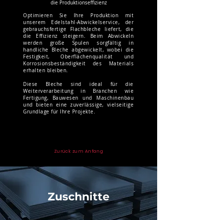
die Produktionseffizienz
Optimieren Sie Ihre Produktion mit
unserem Edelstahl-Abwickelservice, der
gebrauchsfertige Flachbleche liefert, die
die Effizienz steigern. Beim Abwickeln
werden große Spulen sorgfältig in
handliche Bleche abgewickelt, wobei die
Festigkeit, Oberflächenqualität und
Korrosionsbeständigkeit des Materials
erhalten bleiben.
Diese Bleche sind ideal für die
Weiterverarbeitung in Branchen wie
Fertigung, Bauwesen und Maschinenbau
und bieten eine zuverlässige, vielseitige
Grundlage für Ihre Projekte.
Zurück zum Anfang
Zuschnitte