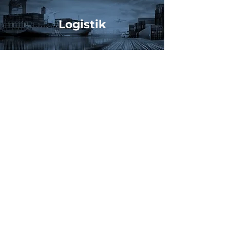
Logistik
Request a quote
Zuverlässiger und zuverlässiger
Verbündeter für alle Ihre Einsätze
Wettbewerbsfähige Preise sind ohne
pünktliche Lieferungen nichts wert. Und
genau darin zeichnet sich unser
Logistikteam aus. Wir bieten
maßgeschneiderte, effiziente
Logistikdienste, die Ihre Just-in-Time-
Abläufe (JIT) unterstützen und eine
reibungslose Produktion ohne
Verzögerungen gewährleisten.
Durch die Partnerschaft mit uns können
Sie Lagerbestände reduzieren, Kosten
senken und die betriebliche Agilität
verbessern. Gleichzeitig können Sie sich
auf präzise und pünktliche Lieferungen
verlassen, damit Ihr Herstellungsprozess