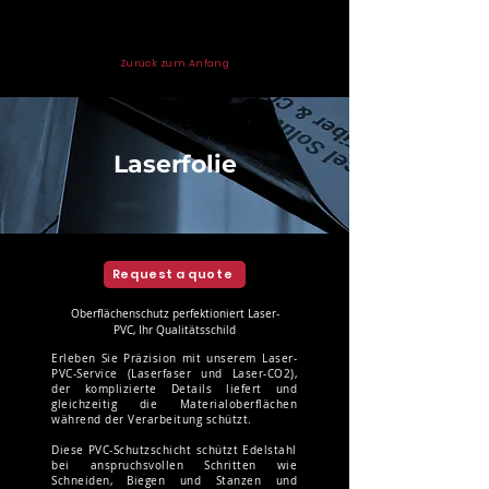
Zurück zum Anfang
Laserfolie
Request a quote
Oberflächenschutz perfektioniert Laser-
PVC, Ihr Qualitätsschild
Erleben Sie Präzision mit unserem Laser-
PVC-Service (Laserfaser und Laser-CO2),
der komplizierte Details liefert und
gleichzeitig die Materialoberflächen
während der Verarbeitung schützt.
Diese PVC-Schutzschicht schützt Edelstahl
bei anspruchsvollen Schritten wie
Schneiden, Biegen und Stanzen und