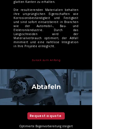
glatten Kanten zu erhalten.
Die resultierenden Materialien behalten
ihre ursprünglichen Eigenschaften wie
Korrosionsbeständigkeit und Festigkeit
und sind sofort einsatzbereit in Branchen
wie der Automobil-, Bau- und
Elektronikindustrie. Durch das
Längsschneiden wird der
Materialverbrauch optimiert, der Abfall
minimiert und eine nahtlose Integration
in Ihre Projekte ermöglicht.
Zurück zum Anfang
Abtafeln
Request a quote
Optimierte Bogenvorbereitung steigert