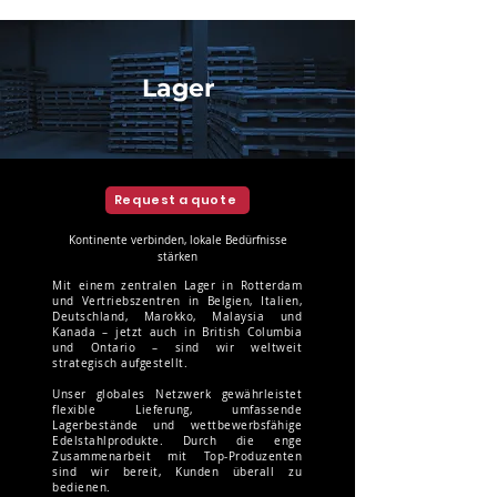
Lager
Request a quote
Kontinente verbinden, lokale Bedürfnisse
stärken
Mit einem zentralen Lager in Rotterdam
und Vertriebszentren in Belgien, Italien,
Deutschland, Marokko, Malaysia und
Kanada – jetzt auch in British Columbia
und Ontario – sind wir weltweit
strategisch aufgestellt.
Unser globales Netzwerk gewährleistet
flexible Lieferung, umfassende
Lagerbestände und wettbewerbsfähige
Edelstahlprodukte. Durch die enge
Zusammenarbeit mit Top-Produzenten
sind wir bereit, Kunden überall zu
bedienen.