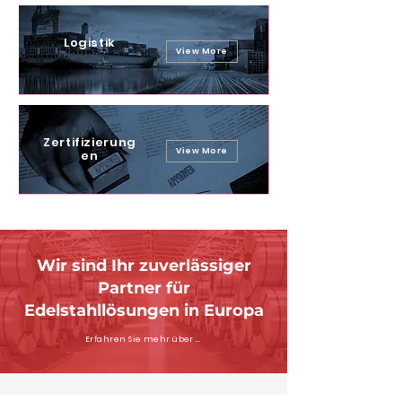
Logistik
View More
Zertifizierung
View More
en
Wir sind Ihr zuverlässiger
Partner für
Edelstahllösungen in Europa
Erfahren Sie mehr über uns