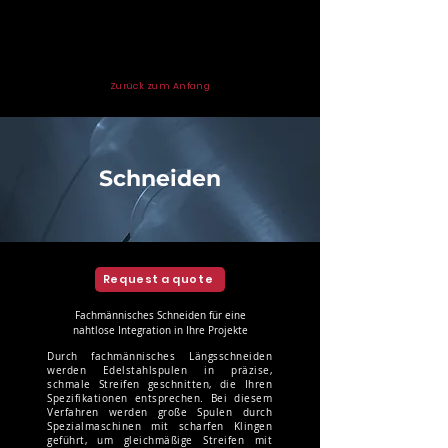
Zurück zum Anfang
Schneiden
Request a quote
Fachmännisches Schneiden für eine
nahtlose Integration in Ihre Projekte
Durch fachmännisches Längsschneiden
werden Edelstahlspulen in präzise,
schmale Streifen geschnitten, die Ihren
Spezifikationen entsprechen. Bei diesem
Verfahren werden große Spulen durch
Spezialmaschinen mit scharfen Klingen
geführt, um gleichmäßige Streifen mit