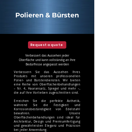
Polieren & Bürsten
Request a quote
Verbessert das Aussehen jeder
Oberfläche und kann vollständig an Ihre
Bedürfnisse angepasst werden
Verbessern Sie das Aussehen Ihres
Produkts mit unseren professionellen
Polier- und Bürstendiensten. Wir bieten
eine Reihe von Oberflächenbehandlungen
– Nr. 4, Haaransatz, Spiegel und mehr –,
die auf Ihre Vorlieben zugeschnitten sind.
Erreichen Sie die perfekte Ästhetik,
während Sie die Festigkeit und
Korrosionsbeständigkeit von Edelstahl
bewahren. Unsere
Oberflächenbehandlungen sind ideal für
Architektur, Design und Premiumfertigung
und gewährleisten Eleganz und Präzision
bei jeder Anwendung.