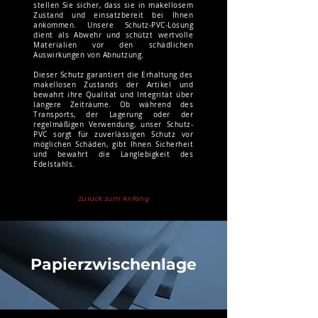
stellen Sie sicher, dass sie in makellosem
Zustand und einsatzbereit bei Ihnen
ankommen. Unsere Schutz-PVC-Lösung
dient als Abwehr und schützt wertvolle
Materialien vor den schädlichen
Auswirkungen von Abnutzung.
Dieser Schutz garantiert die Erhaltung des
makellosen Zustands der Artikel und
bewahrt ihre Qualität und Integrität über
längere Zeiträume. Ob während des
Transports, der Lagerung oder der
regelmäßigen Verwendung, unser Schutz-
PVC sorgt für zuverlässigen Schutz vor
möglichen Schäden, gibt Ihnen Sicherheit
und bewahrt die Langlebigkeit des
Edelstahls.
Zurück zum Anfang
Papierzwischenlage