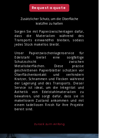
Request a quote
Zusätzlicher Schutz, um die Oberfläche
kratzfrei zu halten
Sorgen Sie mit Papierzwischenlagen dafür,
dass die Materialien während des
Transports einwandfrei bleiben, sodass
jedes Stück makellos bleibt.
Unser Papierzwischenlagenservice für
Edelstahl bietet eine sorgfältige
Schutzschicht zwischen
Metalloberflächen. Diese präzise
geschnittenen Papierblätter schützen vor
Oberflächenkontakt und verhindern
Kratzer, Schrammen und Flecken während
der Lagerung und des Transports. Dieser
Service ist ideal, um die Integrität und
Ästhetik von Edelstahlmaterialien zu
bewahren, und sorgt dafür, dass sie in
makellosem Zustand ankommen und mit
einem tadellosen Finish für Ihre Projekte
bereit sind.
Zurück zum Anfang