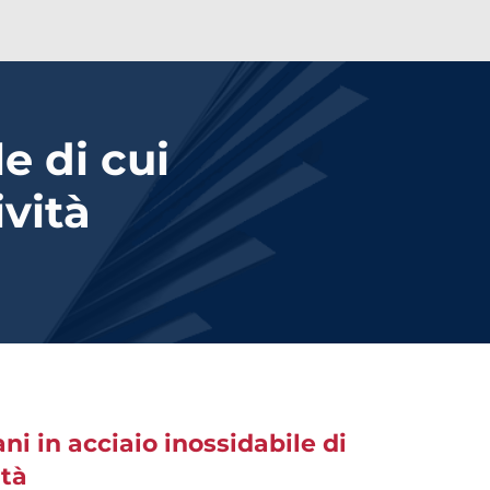
e di cui
ività
ani in acciaio inossidabile di
ità