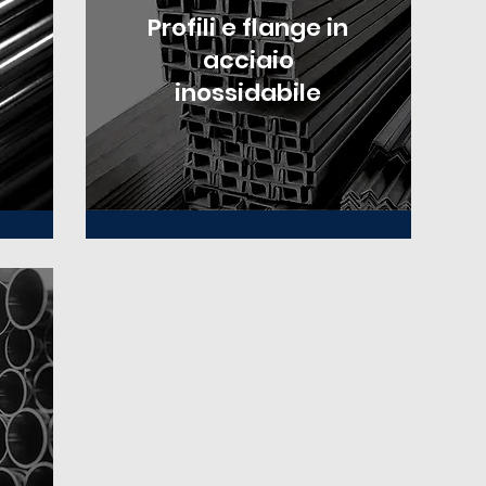
Profili e flange in
acciaio
inossidabile