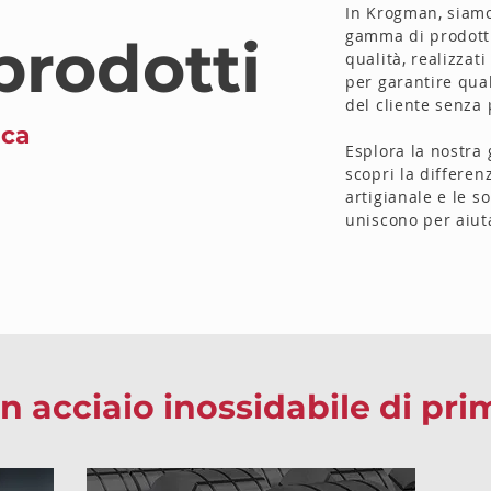
In Krogman, siamo
gamma di prodotti 
 prodotti
qualità, realizzat
per garantire qual
del cliente senza 
ica
Esplora la nostra
scopri la differe
artigianale e le so
uniscono per aiuta
in acciaio inossidabile di pri