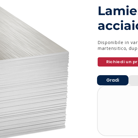
Lamier
acciai
Disponibile in vari
martensitico, dup
Richiedi un p
Gradi