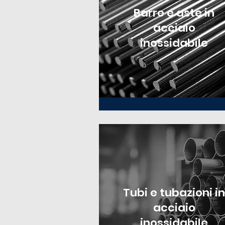
Barre e aste in
acciaio
inossidabile
Tubi e tubazioni in
acciaio
inossidabile