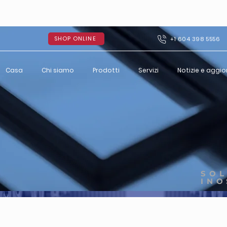
SHOP ONLINE
+1 604 398 5556
Casa
Chi siamo
Prodotti
Servizi
Notizie e aggi
SOL
INO