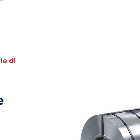
le di
e