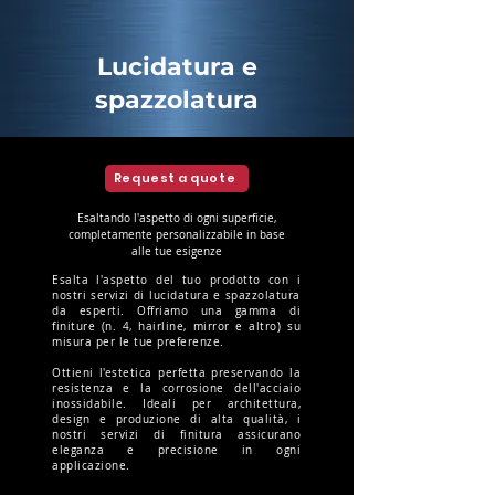
Lucidatura e
spazzolatura
Request a quote
Esaltando l'aspetto di ogni superficie,
completamente personalizzabile in base
alle tue esigenze
Esalta l'aspetto del tuo prodotto con i
nostri servizi di lucidatura e spazzolatura
da esperti. Offriamo una gamma di
finiture (n. 4, hairline, mirror e altro) su
misura per le tue preferenze.
Ottieni l'estetica perfetta preservando la
resistenza e la corrosione dell'acciaio
inossidabile. Ideali per architettura,
design e produzione di alta qualità, i
nostri servizi di finitura assicurano
eleganza e precisione in ogni
applicazione.