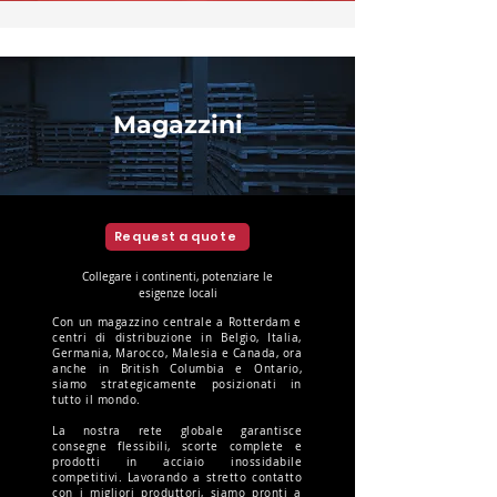
Magazzini
Request a quote
Collegare i continenti, potenziare le
esigenze locali
Con un magazzino centrale a Rotterdam e
centri di distribuzione in Belgio, Italia,
Germania, Marocco, Malesia e Canada, ora
anche in British Columbia e Ontario,
siamo strategicamente posizionati in
tutto il mondo.
La nostra rete globale garantisce
consegne flessibili, scorte complete e
prodotti in acciaio inossidabile
competitivi. Lavorando a stretto contatto
con i migliori produttori, siamo pronti a