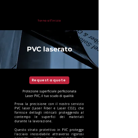
Torna all'inizio
PVC laserato
Request a quote
Protezione superficiale perfezionata
Laser PVC, il tuo scudo di qualità
Prova la precisione con il nostro servizio
PVC laser (Laser Fiber e Laser CO2), che
fornisce dettagli intricati proteggendo al
contempo le superfici dei materiali
durante la lavorazione.
Questo strato protettivo in PVC protegge
l'acciaio inossidabile attraverso rigorosi