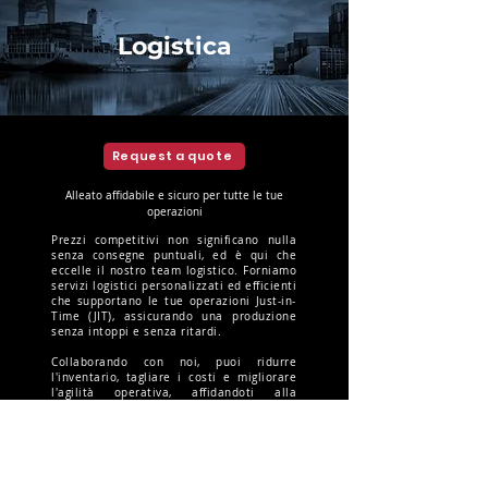
Logistica
Request a quote
Alleato affidabile e sicuro per tutte le tue
operazioni
Prezzi competitivi non significano nulla
senza consegne puntuali, ed è qui che
eccelle il nostro team logistico. Forniamo
servizi logistici personalizzati ed efficienti
che supportano le tue operazioni Just-in-
Time (JIT), assicurando una produzione
senza intoppi e senza ritardi.
Collaborando con noi, puoi ridurre
l'inventario, tagliare i costi e migliorare
l'agilità operativa, affidandoti alla
precisione e alle consegne puntuali per
mantenere il tuo processo di produzione
senza intoppi.