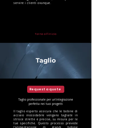
servire i clienti ovunque.
Torna all'inizio
Taglio
Request a quote
Taglio professionale per un'integrazione
perfetta nei tuoi progetti
Il taglio esperto assicura che le bobine di
acciaio inossidabile vengano tagliate in
strisce strette e precise, su misura per le
tue specifiche. Questo processo prevede
l'alimentazione di grandi bobine