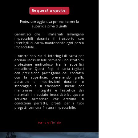
Request a quote
Protezione aggiuntiva per mantenere la
superficie priva di graffi
Garantisci che i materiali rimangano
impeccabili durante il trasporto con
interfogli di carta, mantenendo ogni pezzo
impeccabile.
Il nostro servizio di interfogli di carta per
acciaio inossidabile fornisce uno strato di
protezione meticoloso tra le superfici
metalliche. Questi fogli di carta tagliati
con precisione proteggono dal contatto
con la superficie, prevenendo graffi,
abrasioni e imperfezioni durante lo
stoccaggio e il trasporto. Ideale per
mantenere l'integrità e l'estetica dei
materiali in acciaio inossidabile, questo
servizio garantisce che arrivino in
condizioni perfette, pronti per i tuoi
progetti con una finitura impeccabile.
Torna all'inizio