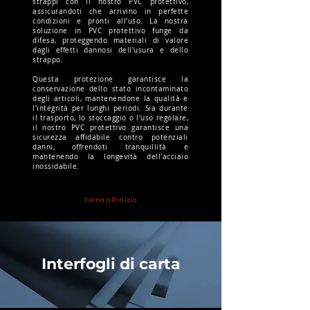
strappi con il nostro PVC protettivo,
assicurandoti che arrivino in perfette
condizioni e pronti all'uso. La nostra
soluzione in PVC protettivo funge da
difesa, proteggendo materiali di valore
dagli effetti dannosi dell'usura e dello
strappo.
Questa protezione garantisce la
conservazione dello stato incontaminato
degli articoli, mantenendone la qualità e
l'integrità per lunghi periodi. Sia durante
il trasporto, lo stoccaggio o l'uso regolare,
il nostro PVC protettivo garantisce una
sicurezza affidabile contro potenziali
danni, offrendoti tranquillità e
mantenendo la longevità dell'acciaio
inossidabile.
Torna all'inizio
Interfogli di carta