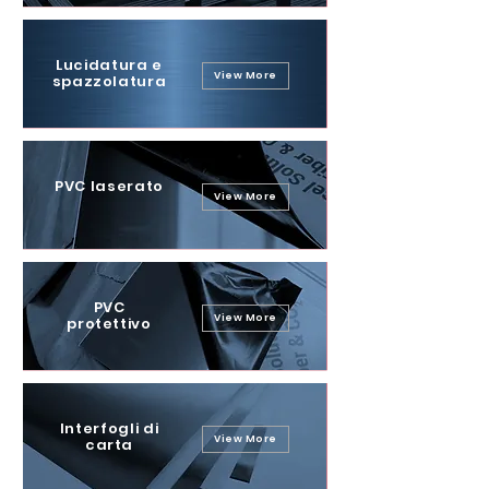
Lucidatura e
View More
spazzolatura
PVC laserato
View More
PVC
View More
protettivo
Interfogli di
View More
carta