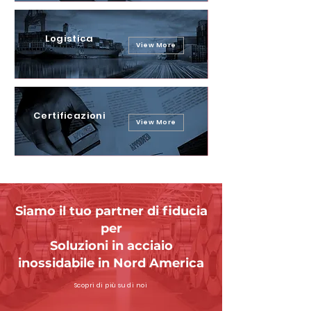
Logistica
View More
Certificazioni
View More
Siamo il tuo partner di fiducia
per
Soluzioni in acciaio
inossidabile in Nord America
Scopri di più su di noi