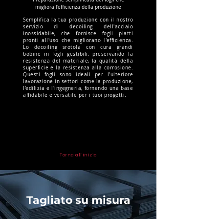
migliora l'efficienza della produzione
Semplifica la tua produzione con il nostro
servizio di decoiling dell'acciaio
inossidabile, che fornisce fogli piatti
pronti all'uso che migliorano l'efficienza.
Lo decoiling srotola con cura grandi
bobine in fogli gestibili, preservando la
resistenza del materiale, la qualità della
superficie e la resistenza alla corrosione.
Questi fogli sono ideali per l'ulteriore
lavorazione in settori come la produzione,
l'edilizia e l'ingegneria, fornendo una base
affidabile e versatile per i tuoi progetti.
Torna all'inizio
Tagliato su misura