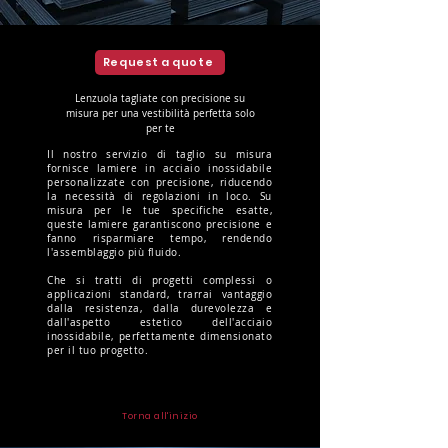
Request a quote
Lenzuola tagliate con precisione su
misura per una vestibilità perfetta solo
per te
Il nostro servizio di taglio su misura
fornisce lamiere in acciaio inossidabile
personalizzate con precisione, riducendo
la necessità di regolazioni in loco. Su
misura per le tue specifiche esatte,
queste lamiere garantiscono precisione e
fanno risparmiare tempo, rendendo
l'assemblaggio più fluido.
Che si tratti di progetti complessi o
applicazioni standard, trarrai vantaggio
dalla resistenza, dalla durevolezza e
dall'aspetto estetico dell'acciaio
inossidabile, perfettamente dimensionato
per il tuo progetto.
Torna all'inizio