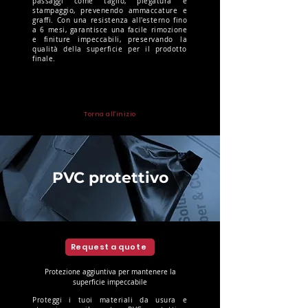
passaggi come taglio, piegatura e
stampaggio, prevenendo ammaccature e
graffi. Con una resistenza all'esterno fino
a 6 mesi, garantisce una facile rimozione
e finiture impeccabili, preservando la
qualità della superficie per il prodotto
finale.
Torna all'inizio
PVC protettivo
Request a quote
Protezione aggiuntiva per mantenere la
superficie impeccabile
Proteggi i tuoi materiali da usura e