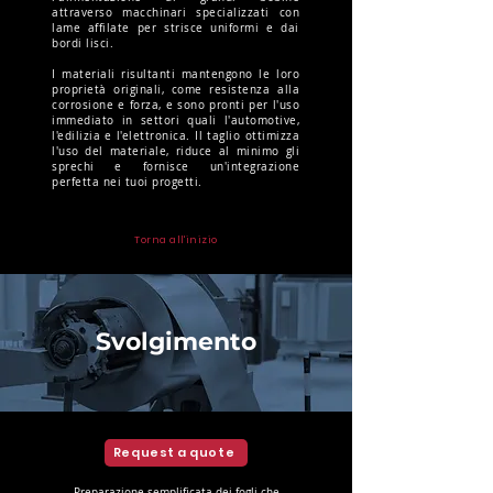
attraverso macchinari specializzati con
lame affilate per strisce uniformi e dai
bordi lisci.
I materiali risultanti mantengono le loro
proprietà originali, come resistenza alla
corrosione e forza, e sono pronti per l'uso
immediato in settori quali l'automotive,
l'edilizia e l'elettronica. Il taglio ottimizza
l'uso del materiale, riduce al minimo gli
sprechi e fornisce un'integrazione
perfetta nei tuoi progetti.
Torna all'inizio
Svolgimento
Request a quote
Preparazione semplificata dei fogli che