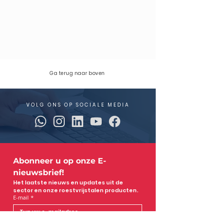
Ga terug naar boven
VOLG ONS OP SOCIALE MEDIA
Abonneer u op onze E-
nieuwsbrief!
Het laatste nieuws en updates uit de 
sector en onze roestvrijstalen producten.
E-mail
*