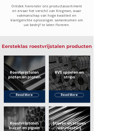
Ontdek hieronder ons productassortiment
en ervaar het verschil van Krogman, waar
vakmanschap van hoge kwaliteit en
klantgerichte oplossingen samenkomen om
uw bedrijf te laten floreren.
Eersteklas roestvrijstalen producten
Roestvrijstalen
RVS spoelen en
platen en platen
strips
Read More
Read More
Roestvrijstalen
Staven en staven
buizen en pijpen
van roestvrij