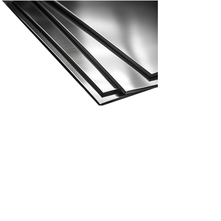
Tweede graad roestvrij staal
Tweede graad roestvrij
staal
Tweedegraads materiaal is een prime die om
verschillende redenen is gedegradeerd. Het
kan een bult of een deuk hebben en wordt
niet langer als prime beschouwd.
Maar dat betekent niet dat het niet meer
kan worden gebruikt, het heeft nog steeds
een goede kwaliteit. Het kan bijvoorbeeld
opnieuw worden gebruikt in de bouw, waar