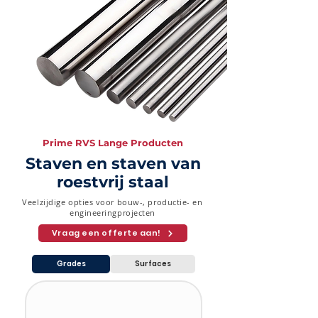
3" (76,2
2.87
5.49
7.62
mm)
3-1/2"
3.05
5.74
8.08
(88,9
mm)
4" (101,6
3.05
6.02
8.56
mm)
Prime RVS Lange Producten
Staven en staven van
roestvrij staal
Veelzijdige opties voor bouw-, productie- en
engineeringprojecten
Vraag een offerte aan!
Grades
Surfaces