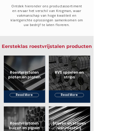
Ontdek hieronder ons productassortiment
en ervaar het verschil van Krogman, waar
vakmanschap van hoge kwaliteit en
klantgerichte oplossingen samenkomen om
uw bedrijf te laten floreren.
Eersteklas roestvrijstalen producten
Roestvrijstalen
RVS spoelen en
platen en platen
strips
Read More
Read More
Roestvrijstalen
Staven en staven
buizen en pijpen
van roestvrij