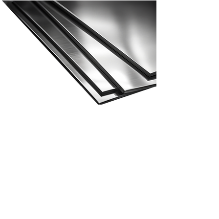
Tweede graad roestvrij staal
Tweede graad roestvrij
staal
Tweedegraads materiaal is een prime die om
verschillende redenen is gedegradeerd. Het
kan een bult of een deuk hebben en wordt
niet langer als prime beschouwd.
Maar dat betekent niet dat het niet meer
kan worden gebruikt, het heeft nog steeds
een goede kwaliteit. Het kan bijvoorbeeld
opnieuw worden gebruikt in de bouw, waar