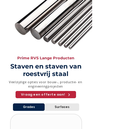
3" (76,2
2.87
5.49
7.62
mm)
3-1/2"
3.05
5.74
8.08
(88,9
mm)
4" (101,6
3.05
6.02
8.56
mm)
Prime RVS Lange Producten
Staven en staven van
roestvrij staal
Veelzijdige opties voor bouw-, productie- en
engineeringprojecten
Vraag een offerte aan!
Grades
Surfaces