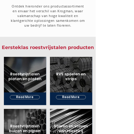
Ontdek hieronder ons productassortiment
en ervaar het verschil van Krogman, waar
vakmanschap van hoge kwaliteit en
klantgerichte oplossingen samenkomen om
uw bedrijf te laten floreren.
Eersteklas roestvrijstalen producten
Roestvrijstalen
RVS spoelen en
platen en platen
strips
Read More
Read More
Roestvrijstalen
Staven en staven
buizen en pijpen
van roestvrij