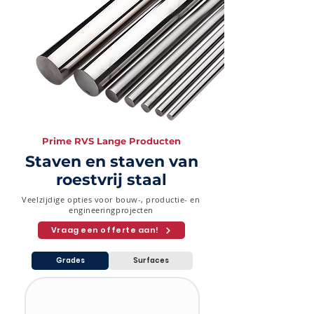
3" (76,2
2.87
5.49
7.62
mm)
3-1/2"
3.05
5.74
8.08
(88,9
mm)
4" (101,6
3.05
6.02
8.56
mm)
Prime RVS Lange Producten
Staven en staven van
roestvrij staal
Veelzijdige opties voor bouw-, productie- en
engineeringprojecten
Vraag een offerte aan!
Grades
Surfaces