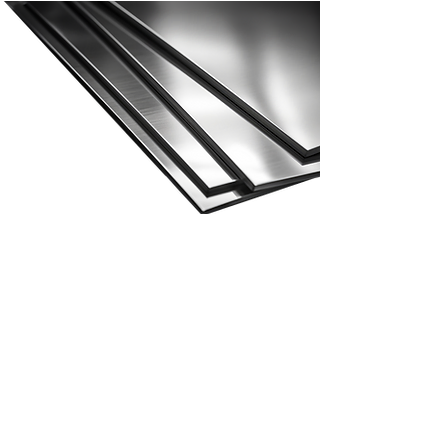
Tweede graad roestvrij staal
Tweede graad roestvrij
staal
Tweedegraads materiaal is een prime die om
verschillende redenen is gedegradeerd. Het
kan een bult of een deuk hebben en wordt
niet langer als prime beschouwd.
Maar dat betekent niet dat het niet meer
kan worden gebruikt, het heeft nog steeds
een goede kwaliteit. Het kan bijvoorbeeld
opnieuw worden gebruikt in de bouw, waar