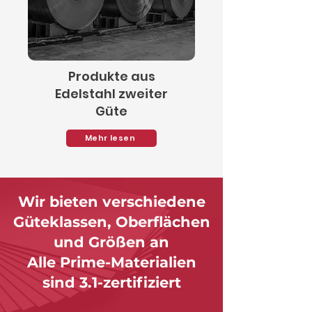
Produkte aus
Edelstahl zweiter
Güte
Mehr lesen
Wir bieten verschiedene
Güteklassen, Oberflächen
und Größen an
Alle Prime-Materialien
sind 3.1-zertifiziert