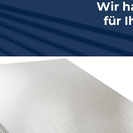
Wir h
für 