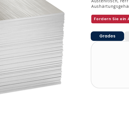
Austenitisch, Ferr
Aushärtungsgehä
Fordern Sie ein
Grades