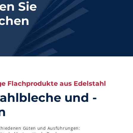
en Sie
uchen
e Flachprodukte aus Edelstahl
ahlbleche und -
n
rschiedenen Güten und Ausführungen: