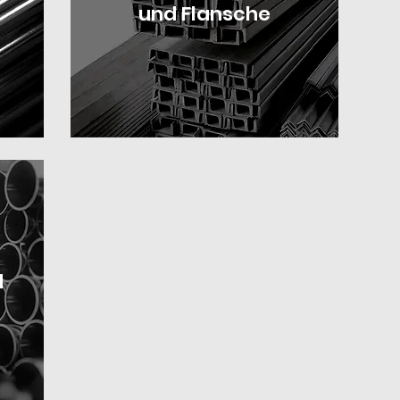
und Flansche
d