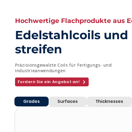
Hochwertige Flachprodukte aus E
Edelstahlcoils und 
streifen
Präzisionsgewalzte Coils für Fertigungs- und
Industrieanwendungen
Fordern Sie ein Angebot an!
Grades
Surfaces
Thicknesses