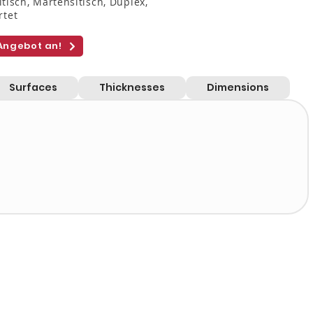
itisch, Martensitisch, Duplex,
rtet
 Angebot an!
Surfaces
Thicknesses
Dimensions