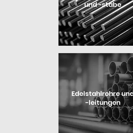
und -stäbe
Edelstahlrohre un
-leitungen