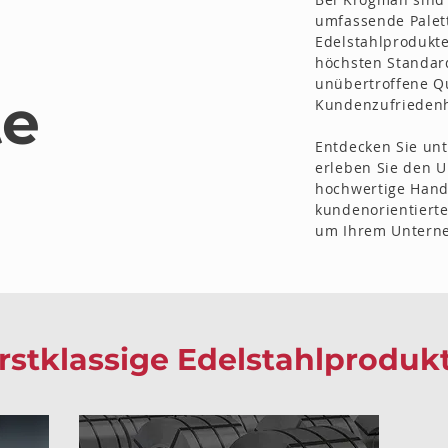
umfassende Palet
Edelstahlprodukte
höchsten Standar
unübertroffene Qu
te
Kundenzufriedenh
Entdecken Sie un
erleben Sie den 
hochwertige Han
kundenorientier
um Ihrem Unterne
rstklassige Edelstahlproduk