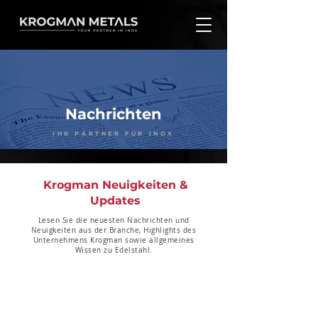
Nachrichten
IHR PARTNER FÜR INOX
Krogman Neuigkeiten &
Updates
Lesen Sie die neuesten Nachrichten und
Neuigkeiten aus der Branche, Highlights des
Unternehmens Krogman sowie allgemeines
Wissen zu Edelstahl.